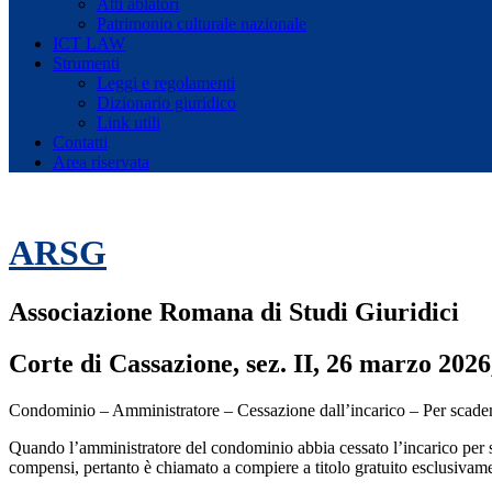
Atti ablatori
Patrimonio culturale nazionale
ICT LAW
Strumenti
Leggi e regolamenti
Dizionario giuridico
Link utili
Contatti
Area riservata
ARSG
Associazione Romana di Studi Giuridici
Corte di Cassazione, sez. II, 26 marzo 2026
Condominio – Amministratore – Cessazione dall’incarico – Per scadenz
Quando l’amministratore del condominio abbia cessato l’incarico per sc
compensi, pertanto è chiamato a compiere a titolo gratuito esclusivamen