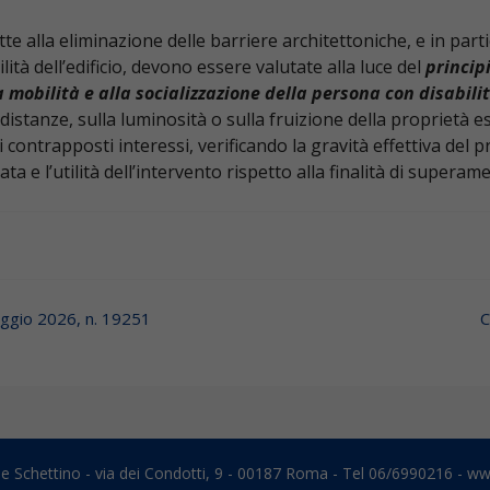
te alla eliminazione delle barriere architettoniche, e in part
ità dell’edificio, devono essere valutate alla luce del
princip
a mobilità e alla socializzazione della persona con disabili
 distanze, sulla luminosità o sulla fruizione della proprietà 
ontrapposti interessi, verificando la gravità effettiva del p
a e l’utilità dell’intervento rispetto alla finalità di superam
aggio 2026, n. 19251
C
e Schettino - via dei Condotti, 9 - 00187 Roma - Tel 06/6990216 -
www