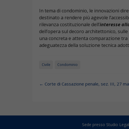
In tema di condominio, le innovazioni diret
destinato a rendere più agevole l’accessibil
rilevanza costituzionale dell’
interesse all
dell’opera sul decoro architettonico, sulle
una concreta e attenta comparazione tra i c
adeguatezza della soluzione tecnica adottat
Civile
Condominio
Post navigation
←
Corte di Cassazione penale, sez. III, 27 m
Sede presso Studio Legal