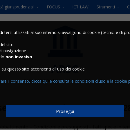
tà giurisprudenziali
FOCUS
ICT LAW
Strumenti
C
 terzi utilizzati al suo interno si avvalgono di cookie (tecnici e di pro
del sito
 di navigazione
odo
non invasivo
ARSG
su questo sito acconsenti all'uso dei cookie.
Associazione Romana di Studi Giuridici
re il consenso, clicca qui e consulta le condizioni d'uso e la cookie p
sez. II, 27 maggio 2026, n. 1642
Prosegui
Abbattimento – Condizioni e presupposti – Fattispecie in te