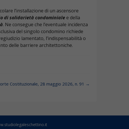
icolare l’installazione di un ascensore
io di solidarietà condominiale
e della
tà
. Ne consegue che l’eventuale incidenza
esclusiva del singolo condomino richiede
regiudizio lamentato, l’indispensabilità o
ento delle barriere architettoniche.
orte Costituzionale, 28 maggio 2026, n. 91
→
.studiolegaleschettino.it