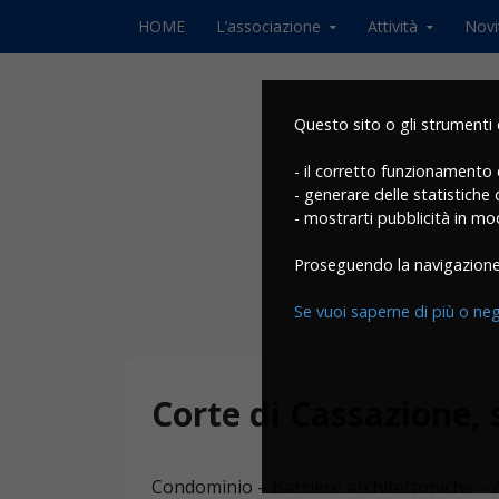
Skip to content
HOME
L’associazione
Attività
Novi
Questo sito o gli strumenti di
- il corretto funzionamento 
- generare delle statistiche
- mostrarti pubblicità in m
Proseguendo la navigazione 
Se vuoi saperne di più o nega
Corte di Cassazione, 
Condominio – Barriere architettoniche – 